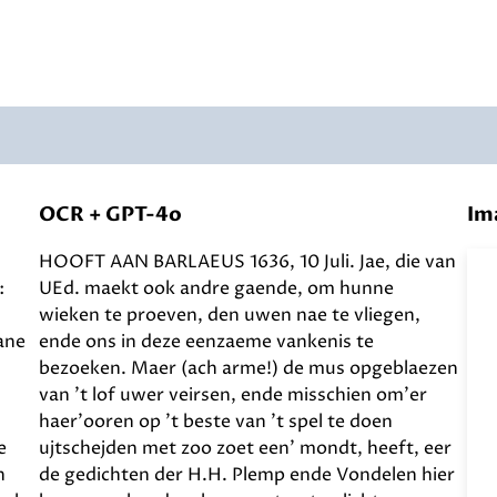
OCR + GPT-4o
Im
HOOFT AAN BARLAEUS 1636, 10 Juli. Jae, die van
:
UEd. maekt ook andre gaende, om hunne
wieken te proeven, den uwen nae te vliegen,
lane
ende ons in deze eenzaeme vankenis te
bezoeken. Maer (ach arme!) de mus opgeblaezen
van 't lof uwer veirsen, ende misschien om'er
haer'ooren op 't beste van 't spel te doen
e
ujtschejden met zoo zoet een' mondt, heeft, eer
n
de gedichten der H.H. Plemp ende Vondelen hier