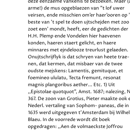
deze eenzaeme vankenis te bezoeken. Maer (
arme!) de mus opgeblaezen van "t lof uwer
veirsen, ende misschien om’er haer’ooren op ’
beste van ’t spel te doen ujtschejden met zoo
zoet een’ mondt, heeft, eer de gedichten der
H.H. Plemp ende Vondelen hier haevenen
konden, haeren staert gelicht, en haere
minnares met ejndelooze treurlust gelaeden.
Onujtschrijflyk is dat schryen van heete trae-
nen, dat kermen, dat misbaer van de twee
oudste mejskens: Lamentis, gemituque, et
foemineo ululatu, Tecta fremunt, resonat
magnis plangoribus aether... Etc. 1) Uit
,,Epistolae quotquot”, Amst. 1687; nalezing, 
367. De zoon van Grotius, Pieter maakte ook 
Nederl. vertaling van Sophom- paneas, die in
1635 werd uitgegeven t'Amsterdam bij Wilhe
Blaeu. In de voorrede wordt dit boek
opgedragen: ,,Aen de volmaeckste Joffrou