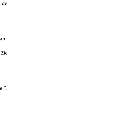
, de
van
 Zie
l",