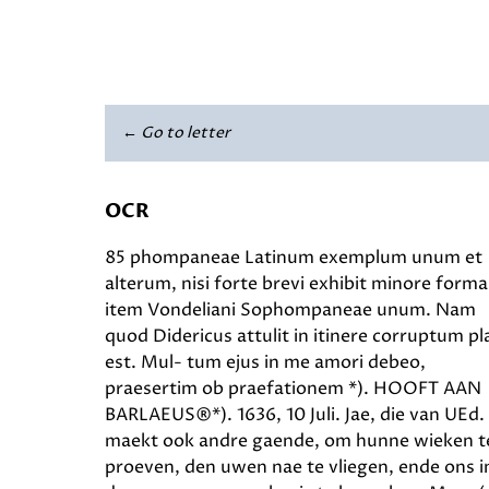
← Go to letter
OCR
85 phompaneae Latinum exemplum unum et
alterum, nisi forte brevi exhibit minore forma
item Vondeliani Sophompaneae unum. Nam
quod Didericus attulit in itinere corruptum p
est. Mul- tum ejus in me amori debeo,
praesertim ob praefationem *). HOOFT AAN
BARLAEUS®*). 1636, 10 Juli. Jae, die van UEd.
maekt ook andre gaende, om hunne wieken t
proeven, den uwen nae te vliegen, ende ons i