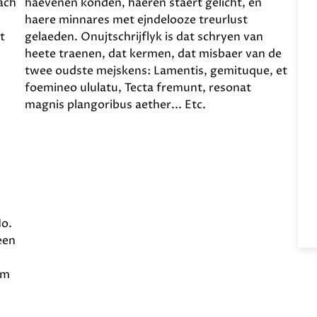
ach
haevenen konden, haeren staert gelicht, en
haere minnares met ejndelooze treurlust
t
gelaeden. Onujtschrijflyk is dat schryen van
heete traenen, dat kermen, dat misbaer van de
twee oudste mejskens: Lamentis, gemituque, et
foemineo ululatu, Tecta fremunt, resonat
magnis plangoribus aether... Etc.
No.
een
lm