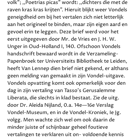
volk”; ,,Poetrias picas” wordt: ,,dichters die met de
raven kras kras krijten”. Hieruit blijkt weer Vondels
geneigdheid om bij het vertalen zich niet letterlijk
aan het origineel te binden, maar zijn eigen aard en
gevoel erin te leggen. Deze brief werd voor het
eerst uitgegeven door Mr. de Vries en J. H. W.
Unger in Oud-Holland I, 140. Ofschoon Vondels
handschrift bewaard wordt in de Verzameling-
Papenbroek ter Universiteits Bibliotheek te Leiden,
heeft Van Lennep dien brief niet gekend, er althans
geen melding van gemaakt in zijn Vondel-uitgave.
Vondels opvatting komt ook opmerkelijk voor den
dag in zijn vertaling van Tasso’s Gerusalemme
Liberata, die slechts in klad bestaat. Zie de uitg.
door Dr. Aleida Nijland, 0.a. 14e—16e Verslag
Vondel-Museum, en in de Vondel-Kroniek, Ie Jg.
volgg. Men wachte zich wel om ook daarin de
minder juiste of schijnbaar geheel foutieve
vertalingen te verklaren uit on- voldoende kennis