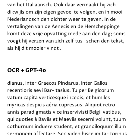
van het Italiaansch. Ook daar vermaakt hij zich
dikwijls om zijn eigen gevoel te volgen, en in mooi
Nederlandsch den dichter weer te geven. In de
vertalingen van de Aenecis en de Herscheppinge
komt deze vrije opvatting mede aan den dag; soms
voegt hij verzen van zich zelf tus- schen den tekst,
als hij dit mooier vindt .
OCR + GPT-4o
dianus, inter Graecos Pindarus, inter Gallos
recentioris aevi Bar- tasius. Tu per Belgicorum
vatum capita verticesque incedis, et humiles
myricas despicis aéria cupressus. Aliquot retro
annis paradigmatis vice inservivisti Belgii vatibus,
qui quoties à Baviis et Maeviis secerni volunt, tuum
cothurnum induere student, et grandiloquum illum
sermonem affectare. Sed video hisce imita- toribus