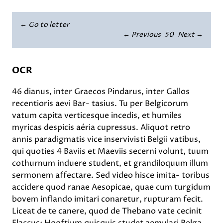
← Go to letter
← Previous
50
Next →
OCR
46 dianus, inter Graecos Pindarus, inter Gallos
recentioris aevi Bar- tasius. Tu per Belgicorum
vatum capita verticesque incedis, et humiles
myricas despicis aéria cupressus. Aliquot retro
annis paradigmatis vice inservivisti Belgii vatibus,
qui quoties 4 Baviis et Maeviis secerni volunt, tuum
cothurnum induere student, et grandiloquum illum
sermonem affectare. Sed video hisce imita- toribus
accidere quod ranae Aesopicae, quae cum turgidum
bovem inflando imitari conaretur, rupturam fecit.
Liceat de te canere, quod de Thebano vate cecinit