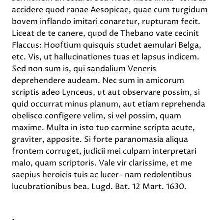
accidere quod ranae Aesopicae, quae cum turgidum
bovem inflando imitari conaretur, rupturam fecit.
Liceat de te canere, quod de Thebano vate cecinit
Flaccus: Hooftium quisquis studet aemulari Belga,
etc. Vis, ut hallucinationes tuas et lapsus indicem.
Sed non sum is, qui sandalium Veneris
deprehendere audeam. Nec sum in amicorum
scriptis adeo Lynceus, ut aut observare possim, si
quid occurrat minus planum, aut etiam reprehenda
obelisco configere velim, si vel possim, quam
maxime. Multa in isto tuo carmine scripta acute,
graviter, apposite. Si forte paranomasia aliqua
frontem corruget, judicii mei culpam interpretari
malo, quam scriptoris. Vale vir clarissime, et me
saepius heroicis tuis ac lucer- nam redolentibus
lucubrationibus bea. Lugd. Bat. 12 Mart. 1630.