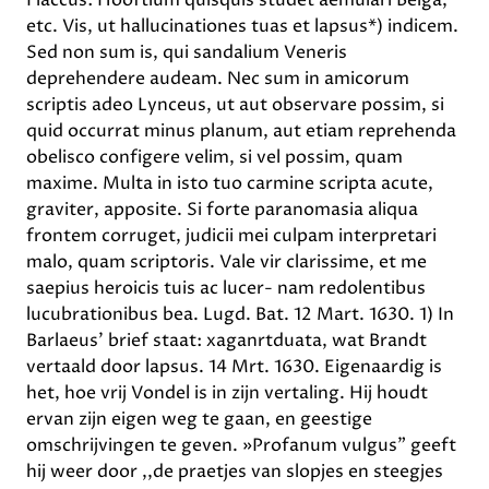
Flaccus: Hooftium quisquis studet aemulari Belga,
etc. Vis, ut hallucinationes tuas et lapsus*) indicem.
Sed non sum is, qui sandalium Veneris
deprehendere audeam. Nec sum in amicorum
scriptis adeo Lynceus, ut aut observare possim, si
quid occurrat minus planum, aut etiam reprehenda
obelisco configere velim, si vel possim, quam
maxime. Multa in isto tuo carmine scripta acute,
graviter, apposite. Si forte paranomasia aliqua
frontem corruget, judicii mei culpam interpretari
malo, quam scriptoris. Vale vir clarissime, et me
saepius heroicis tuis ac lucer- nam redolentibus
lucubrationibus bea. Lugd. Bat. 12 Mart. 1630. 1) In
Barlaeus’ brief staat: xaganrtduata, wat Brandt
vertaald door lapsus. 14 Mrt. 1630. Eigenaardig is
het, hoe vrij Vondel is in zijn vertaling. Hij houdt
ervan zijn eigen weg te gaan, en geestige
omschrijvingen te geven. »Profanum vulgus” geeft
hij weer door ,,de praetjes van slopjes en steegjes