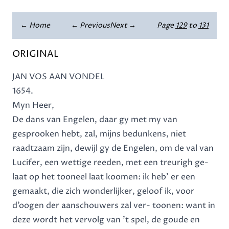
← Home
← Previous
Next →
Page
129
to
131
ORIGINAL
JAN VOS AAN VONDEL
1654.
Myn Heer,
De dans van Engelen, daar gy met my van
gesprooken hebt, zal, mijns bedunkens, niet
raadtzaam zijn, dewijl gy de Engelen, om de val van
Lucifer, een wettige reeden, met een treurigh ge-
laat op het tooneel laat koomen: ik heb’ er een
gemaakt, die zich wonderlijker, geloof ik, voor
d’oogen der aanschouwers zal ver- toonen: want in
deze wordt het vervolg van ’t spel, de goude en